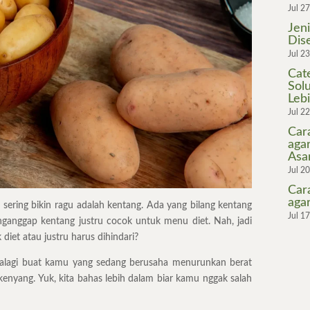
Jul 2
Jen
Dis
Jul 2
Cat
Sol
Leb
Jul 2
Car
aga
As
Jul 2
Car
aga
g sering bikin ragu adalah kentang. Ada yang bilang kentang
Jul 1
nganggap kentang justru cocok untuk menu diet. Nah, jadi
iet atau justru harus dihindari?
apalagi buat kamu yang sedang berusaha menurunkan berat
kenyang. Yuk, kita bahas lebih dalam biar kamu nggak salah