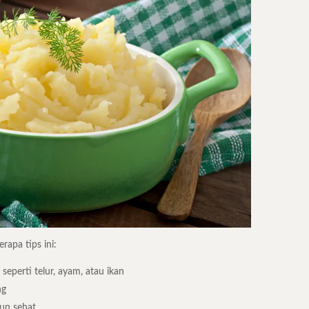
rapa tips ini:
eperti telur, ayam, atau ikan
ng
pun sehat