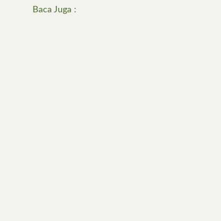
Baca Juga :
Belakangan ini, olahraga Hyrox mulai banyak
dibicarakan, terutama di kalangan...