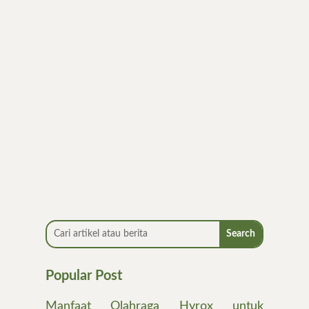
Menjalani pola makan sehat sering kali
langsung dikaitkan dengan diet. Padahal, diet
sebenarnya...
Popular Post
Manfaat Olahraga Hyrox untuk