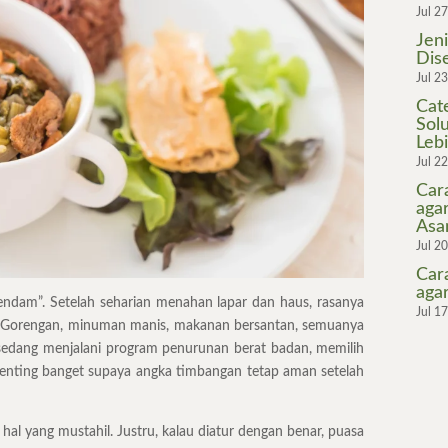
Jul 2
Jen
Dis
Jul 2
Cat
Sol
Leb
Jul 2
Car
aga
As
Jul 2
Car
aga
endam”. Setelah seharian menahan lapar dan haus, rasanya
Jul 1
ak. Gorengan, minuman manis, makanan bersantan, semuanya
sedang menjalani program penurunan berat badan, memilih
penting banget supaya angka timbangan tetap aman setelah
 hal yang mustahil. Justru, kalau diatur dengan benar, puasa