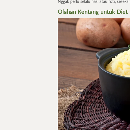
Nggak perlu selalu nasi atau roti, sesekal
Olahan Kentang untuk Diet