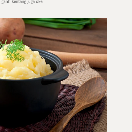
i ganti kentang juga oke.