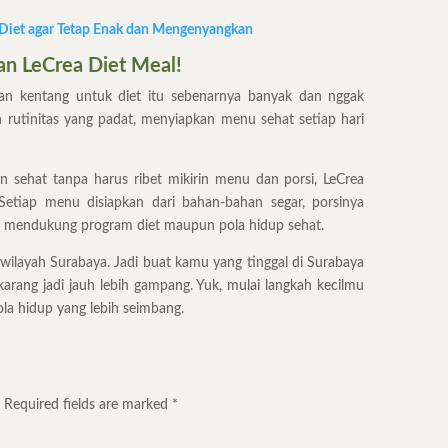
Diet agar Tetap Enak dan Mengenyangkan
n LeCrea Diet Meal!
an kentang untuk diet itu sebenarnya banyak dan nggak
ah rutinitas yang padat, menyiapkan menu sehat setiap hari
n sehat tanpa harus ribet mikirin menu dan porsi, LeCrea
. Setiap menu disiapkan dari bahan-bahan segar, porsinya
uk mendukung program diet maupun pola hidup sehat.
 wilayah Surabaya. Jadi buat kamu yang tinggal di Surabaya
karang jadi jauh lebih gampang. Yuk, mulai langkah kecilmu
la hidup yang lebih seimbang.
Required fields are marked
*