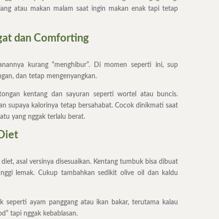
iang atau makan malam saat ingin makan enak tapi tetap
gat dan Comforting
anannya kurang “menghibur”. Di momen seperti ini, sup
ingan, dan tetap mengenyangkan.
ongan kentang dan sayuran seperti wortel atau buncis.
han supaya kalorinya tetap bersahabat. Cocok dinikmati saat
tu yang nggak terlalu berat.
Diet
diet, asal versinya disesuaikan. Kentang tumbuk bisa dibuat
nggi lemak. Cukup tambahkan sedikit olive oil dan kaldu
k seperti ayam panggang atau ikan bakar, terutama kalau
d” tapi nggak kebablasan.