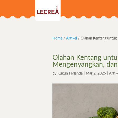
Home
/
Artikel
/
Olahan Kentang untuk 
Olahan Kentang untuk
Mengenyangkan, dan 
by
Kukuh Ferlanda
|
Mar 2, 2026
|
Artik