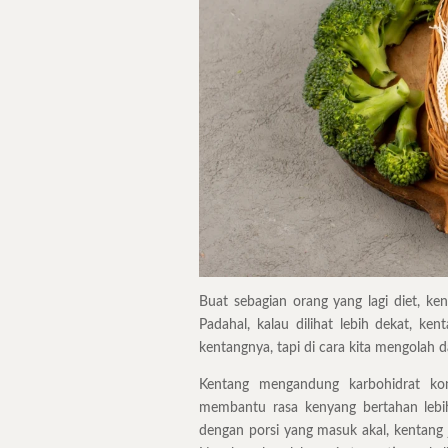
Buat sebagian orang yang lagi diet, ke
Padahal, kalau dilihat lebih dekat, k
kentangnya, tapi di cara kita mengolah 
Kentang mengandung karbohidrat kom
membantu rasa kenyang bertahan lebih
dengan porsi yang masuk akal, kentang 