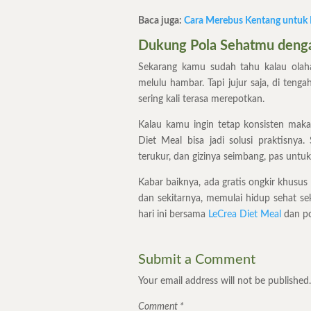
Baca juga:
Cara Merebus Kentang untuk 
Dukung Pola Sehatmu denga
Sekarang kamu sudah tahu kalau olah
melulu hambar. Tapi jujur saja, di teng
sering kali terasa merepotkan.
Kalau kamu ingin tetap konsisten maka
Diet Meal bisa jadi solusi praktisnya
terukur, dan gizinya seimbang, pas unt
Kabar baiknya, ada gratis ongkir khusus
dan sekitarnya, memulai hidup sehat se
hari ini bersama
LeCrea Diet Meal
dan po
Submit a Comment
Your email address will not be published.
Comment
*