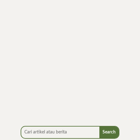
Menjalani pola makan sehat sering kali
langsung dikaitkan dengan diet. Padahal, diet
sebenarnya...